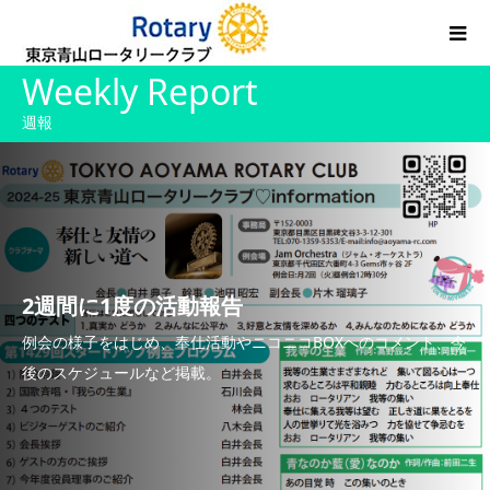
Weekly Report
週報
2週間に1度の活動報告
例会の様子をはじめ、奉仕活動やニコニコBOXへのコメント、今
後のスケジュールなど掲載。