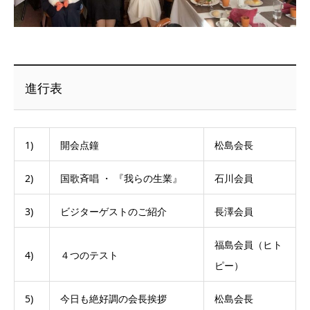
進行表
1)
開会点鐘
松島会長
2)
国歌斉唱 ・ 『我らの生業』
石川会員
3)
ビジターゲストのご紹介
長澤会員
福島会員（ヒト
4)
４つのテスト
ピー）
5)
今日も絶好調の会長挨拶
松島会長