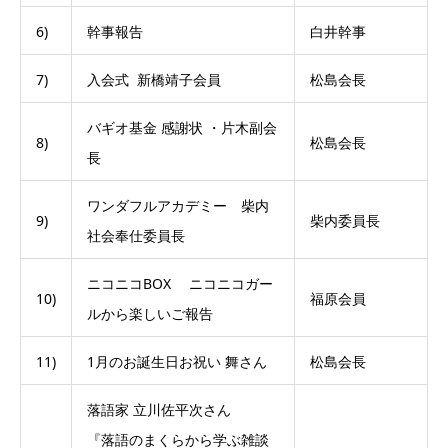
6)
幹事報告
白井幹事
7)
入会式 新橋靖子会員
松島会長
バギオ基金 感謝状 ・片木副会
8)
松島会長
長
ワンダフルアカデミー 柴内
9)
柴内委員長
社会奉仕委員長
ニコニコBOX ニコニコガー
10)
福原会員
ルから楽しいご報告
11)
1月のお誕生日お祝い 舞さん
松島会長
落語家 立川佐平次さん
『落語のまくらから学ぶ雑談