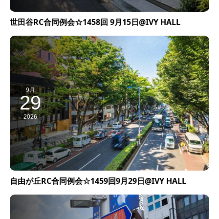
世田谷RC合同例会☆1458回 9月15日@IVY HALL
9月
29
2026
自由が丘RC合同例会☆1459回9月29日@IVY HALL