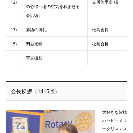
12)
立川佐平次 様
の心得～場の空気を和ませる
会話術』
13)
落語の御礼
松島会長
15)
閉会点鐘
松島会長
写真撮影
会長挨拶（1415回）
大好きな皆様
ハッピ－メリ
ークリスマス