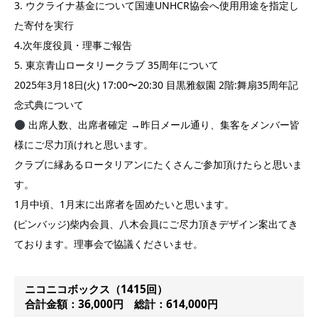
3. ウクライナ基金について国連UNHCR協会へ使用用途を指定し
た寄付を実行
4.次年度役員・理事ご報告
5. 東京青山ロータリークラブ 35周年について
2025年3月18日(火) 17:00〜20:30 目黒雅叙園 2階:舞扇35周年記
念式典について
出席人数、出席者確定 →昨日メール通り、集客をメンバー皆
様にご尽力頂けれと思います。
クラブに縁あるロータリアンにたくさんご参加頂けたらと思いま
す。
1月中頃、1月末に出席者を固めたいと思います。
(ピンバッジ)柴内会員、八木会員にご尽力頂きデザイン案出てき
ております。理事会で協議くださいませ。
ニコニコボックス（1415回）
合計金額：36,000円 総計：614,000円